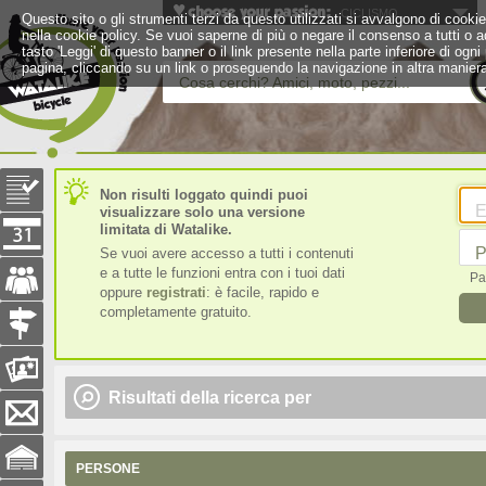
CICLISMO
Questo sito o gli strumenti terzi da questo utilizzati si avvalgono di cookie 
nella cookie policy. Se vuoi saperne di più o negare il consenso a tutti o a
tasto 'Leggi' di questo banner o il link presente nella parte inferiore di 
pagina, cliccando su un link o proseguendo la navigazione in altra maniera
Cosa cerchi? Amici, moto, pezzi...
Non risulti loggato quindi puoi
E
visualizzare solo una versione
limitata di Watalike.
P
Se vuoi avere accesso a tutti i contenuti
e a tutte le funzioni entra con i tuoi dati
Pa
oppure
registrati
: è facile, rapido e
completamente gratuito.
Risultati della ricerca per
PERSONE