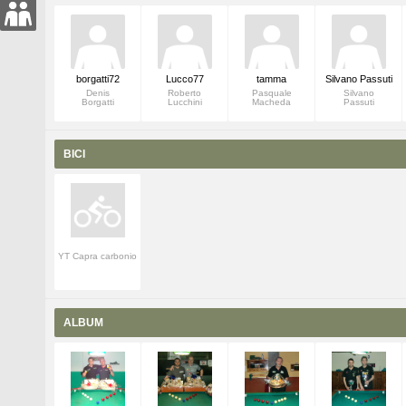
borgatti72
Lucco77
tamma
Silvano Passuti
Denis
Roberto
Pasquale
Silvano
Borgatti
Lucchini
Macheda
Passuti
BICI
YT Capra carbonio
ALBUM