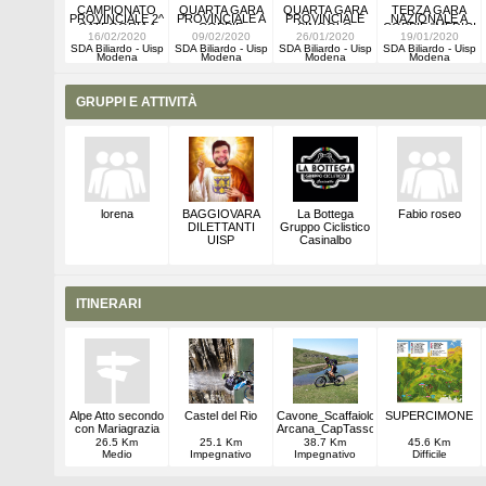
CAMPIONATO
QUARTA GARA
QUARTA GARA
TERZA GARA
PROVINCIALE 2^
PROVINCIALE A
PROVINCIALE
NAZIONALE A
CATEGORIA A
COPPIE
SINGOLO
COPPIE "MEDICI
COPPIE
2019/2020
2019/2020
CERE'"
16/02/2020
09/02/2020
26/01/2020
19/01/2020
2019/2020
SDA Biliardo - Uisp
SDA Biliardo - Uisp
SDA Biliardo - Uisp
SDA Biliardo - Uisp
Modena
Modena
Modena
Modena
GRUPPI E ATTIVITÀ
lorena
BAGGIOVARA
La Bottega
Fabio roseo
DILETTANTI
Gruppo Ciclistico
UISP
Casinalbo
ITINERARI
Alpe Atto secondo
Castel del Rio
Cavone_Scaffaiolo_Doganaccia_Croce
SUPERCIMONE
con Mariagrazia
Arcana_CapTassoni_LagoPratiganno_
26.5 Km
25.1 Km
38.7 Km
45.6 Km
Medio
Impegnativo
Impegnativo
Difficile