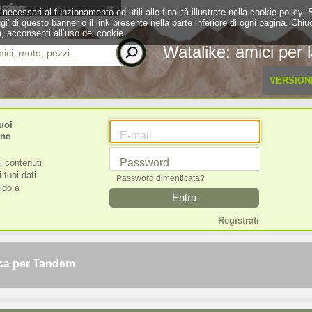
CICLISMO
 necessari al funzionamento ed utili alle finalità illustrate nella cookie policy
eggi' di questo banner o il link presente nella parte inferiore di ogni pagina. 
, acconsenti all’uso dei cookie.
Watalike: amici per l
ci, moto, pezzi...
VERSION
uoi
E-mail
one
Password
i contenuti
 tuoi dati
Password dimenticata?
pido e
Entra
Registrati
erca per Tandem