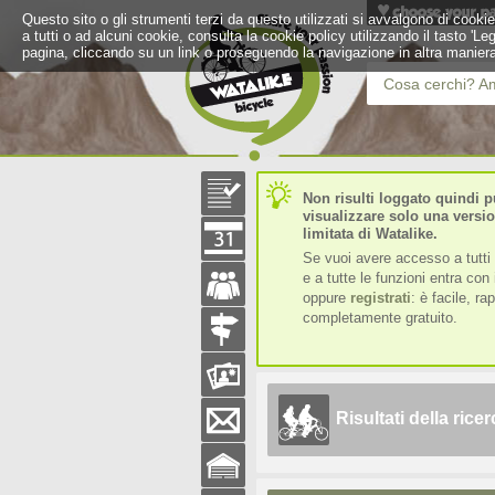
Questo sito o gli strumenti terzi da questo utilizzati si avvalgono di cookie
a tutti o ad alcuni cookie, consulta la cookie policy utilizzando il tasto 'L
pagina, cliccando su un link o proseguendo la navigazione in altra maniera
Cosa cerchi? Ami
Non risulti loggato quindi p
visualizzare solo una versi
limitata di Watalike.
Se vuoi avere accesso a tutti 
e a tutte le funzioni entra con i
oppure
registrati
: è facile, ra
completamente gratuito.
Risultati della ric