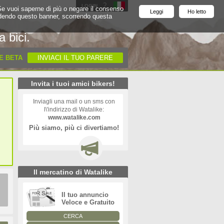
?
'
LOGIN
. Se vuoi saperne di più o negare il consenso
Leggi
Ho letto
Chiudendo questo banner, scorrendo questa
a bici.
E BETA
INVIACI IL TUO PARERE
Invita i tuoi amici bikers!
Inviagli una mail o un sms con
l\'indirizzo di Watalike:
www.watalike.com
Più siamo, più ci divertiamo!
Il mercatino di Watalike
Il tuo annuncio
Veloce e Gratuito
CERCA