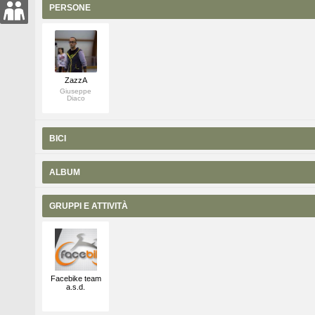
PERSONE
ZazzA
Giuseppe
Diaco
BICI
ALBUM
GRUPPI E ATTIVITÀ
Facebike team
a.s.d.