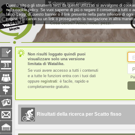
CICLISMO
Questo sito o gli strumenti terzi da questo utilizzati si avvalgono di cookie 
nella cookie policy. Se vuoi saperne di più o negare il consenso a tutti o a
tasto 'Leggi' di questo banner o il link presente nella parte inferiore di 
pagina, cliccando su un link o proseguendo la navigazione in altra maniera
Cosa cerchi? Amici, moto, pezzi...
Non risulti loggato quindi puoi
E
visualizzare solo una versione
limitata di Watalike.
P
Se vuoi avere accesso a tutti i contenuti
e a tutte le funzioni entra con i tuoi dati
Pa
oppure
registrati
: è facile, rapido e
completamente gratuito.
Risultati della ricerca per Scatto fisso