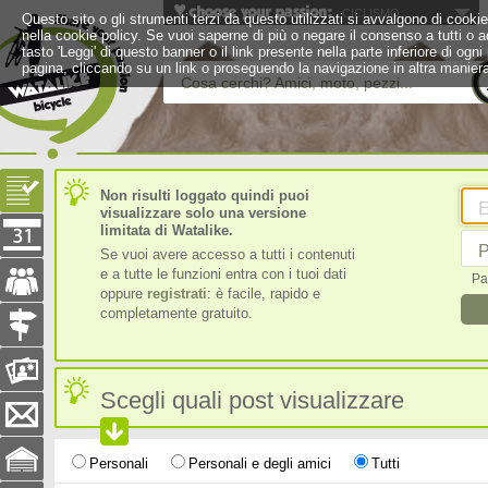
CICLISMO
Questo sito o gli strumenti terzi da questo utilizzati si avvalgono di cookie 
nella cookie policy. Se vuoi saperne di più o negare il consenso a tutti o a
tasto 'Leggi' di questo banner o il link presente nella parte inferiore di 
pagina, cliccando su un link o proseguendo la navigazione in altra maniera
Cosa cerchi? Amici, moto, pezzi...
Non risulti loggato quindi puoi
E
visualizzare solo una versione
limitata di Watalike.
P
Se vuoi avere accesso a tutti i contenuti
e a tutte le funzioni entra con i tuoi dati
Pa
oppure
registrati
: è facile, rapido e
completamente gratuito.
Scegli quali post visualizzare
Personali
Personali e degli amici
Tutti