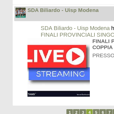
SDA Biliardo - Uisp Modena
SDA Biliardo - Uisp Modena
h
FINALI PROVINCIALI SING
FINALI 
COPPIA
PRESSO
1
2
3
4
5
6
7