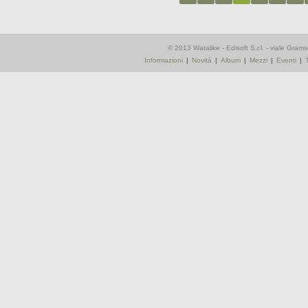
© 2013 Watalike - Edisoft S.r.l. - viale Gra
Informazioni
|
Novità
|
Album
|
Mezzi
|
Eventi
|