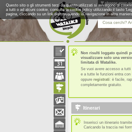
Questo sito o gli strumenti terzi da questo utilizzati si avvalgono di cookie
a tutti o ad alcuni cookie, consulta la cookie policy utilizzando il tasto 'L
pagina, cliccando su un link o proseguendo la navigazione in altra maniera
Cosa cerchi? Am
Non risulti loggato quindi p
visualizzare solo una versi
limitata di Watalike.
Se vuoi avere accesso a tutti 
e a tutte le funzioni entra con i
oppure
registrati
: è facile, ra
completamente gratuito.
Itinerari
Inserisci un itinerario tramite
Caricando la traccia nei for