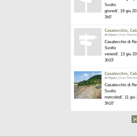
Svolto
giovedi', 19 giu 2
3h0'
Casalecchio, Cal
di
hippo
(Ivan Marian
Casalecchio di Re
Svolto
venerdi', 13 giu 2
3h33'
Casalecchio, Cal
di
hippo
(Ivan Marian
Casalecchio di Re
Svolto
mercoledi', 11 giu
3h10'
|