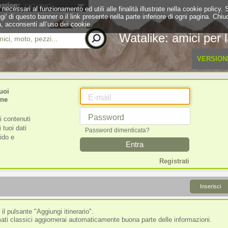
CICLISMO
 necessari al funzionamento ed utili alle finalità illustrate nella cookie policy
eggi' di questo banner o il link presente nella parte inferiore di ogni pagina. 
, acconsenti all’uso dei cookie.
Watalike: amici per l
ici, moto, pezzi...
VERSION
uoi
E-mail
one
Password
i contenuti
 tuoi dati
Password dimenticata?
pido e
Entra
Registrati
Inserisci
 il pulsante "Aggiungi itinerario".
mati classici aggiornerai automaticamente buona parte delle informazioni.