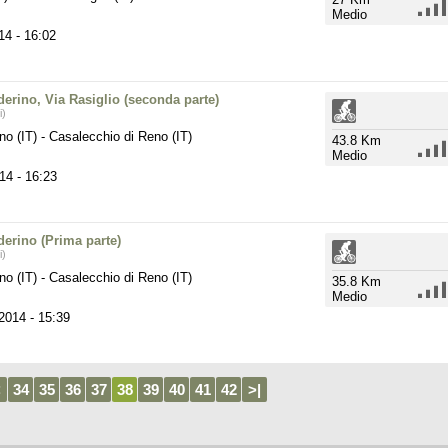
Medio
014
- 16:02
derino, Via Rasiglio (seconda parte)
i)
no (IT)
-
Casalecchio di Reno (IT)
43.8 Km
Medio
014
- 16:23
derino (Prima parte)
i)
no (IT)
-
Casalecchio di Reno (IT)
35.8 Km
Medio
 2014
- 15:39
<
34
35
36
37
38
39
40
41
42
>|