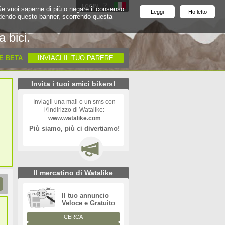
?
'
LOGIN
. Se vuoi saperne di più o negare il consenso
Leggi
Ho letto
Chiudendo questo banner, scorrendo questa
a bici.
E BETA
INVIACI IL TUO PARERE
Invita i tuoi amici bikers!
Inviagli una mail o un sms con
l\'indirizzo di Watalike:
www.watalike.com
Più siamo, più ci divertiamo!
Il mercatino di Watalike
Il tuo annuncio
Veloce e Gratuito
CERCA