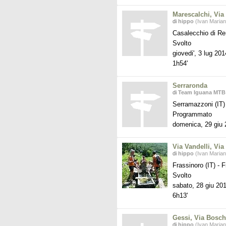
Marescalchi, Via
di
hippo
(Ivan Marian
Casalecchio di Re
Svolto
giovedi', 3 lug 201
1h54'
Serraronda
di
Team Iguana MTB
Serramazzoni (IT
Programmato
domenica, 29 giu
Via Vandelli, Via
di
hippo
(Ivan Marian
Frassinoro (IT)
-
Fr
Svolto
sabato, 28 giu 20
6h13'
Gessi, Via Bosch
di
hippo
(Ivan Marian