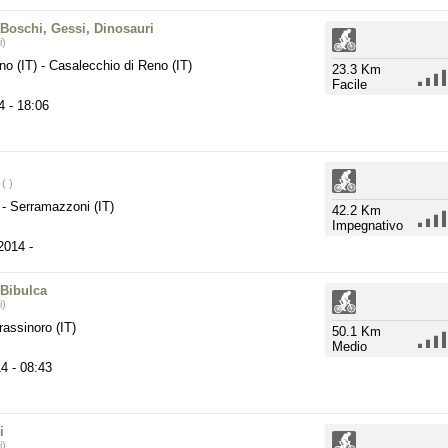
 Boschi, Gessi, Dinosauri
i)
no (IT)
-
Casalecchio di Reno (IT)
23.3 Km
Facile
4
- 18:06
( )
)
-
Serramazzoni (IT)
42.2 Km
Impegnativo
 2014
-
 Bibulca
i)
assinoro (IT)
50.1 Km
Medio
14
- 08:43
i
i)