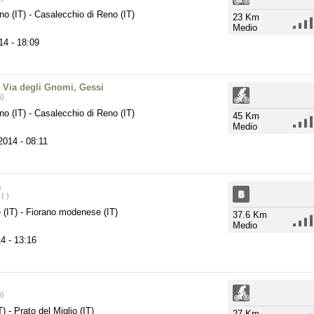
no (IT)
-
Casalecchio di Reno (IT)
23 Km
Medio
014
- 18:09
, Via degli Gnomi, Gessi
i)
no (IT)
-
Casalecchio di Reno (IT)
45 Km
Medio
 2014
- 08:11
a
( )
 (IT)
-
Fiorano modenese (IT)
37.6 Km
Medio
14
- 13:16
i)
IT)
-
Prato del Miglio (IT)
27 Km