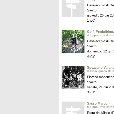
Casalecchio di Re
Svolto
giovedi', 26 giu 2
1h50'
Golf, Predalbino
di
hippo
(Ivan Marian
Casalecchio di Re
Svolto
domenica, 22 giu
4h42'
Spezzano Varan
di
Team Iguana MTB
Fiorano modenese
Svolto
sabato, 21 giu 20
3h51'
Sasso Marconi
di
hippo
(Ivan Marian
Prato del Miglio (