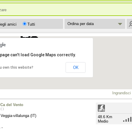
zzare
Ordina per data
egli amici
Tutti
 page can't load Google Maps correctly.
OK
u own this website?
Ingrandisci
Ca del Vento
( )
Veggia-villalunga (IT)
48.6 Km
Medio
4
-