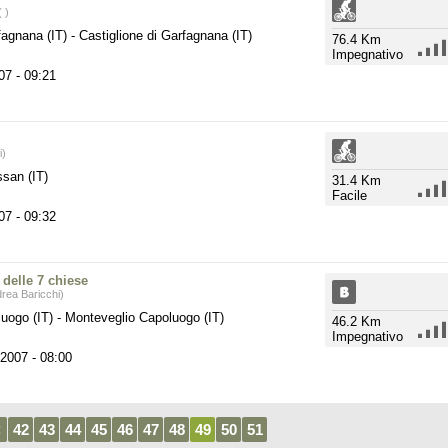
 )
rfagnana (IT)
-
Castiglione di Garfagnana (IT)
76.4 Km
Impegnativo
07
- 09:21
i)
san (IT)
31.4 Km
Facile
007
- 09:32
 delle 7 chiese
rea Baricchi)
luogo (IT)
-
Monteveglio Capoluogo (IT)
46.2 Km
Impegnativo
 2007
- 08:00
<
42
43
44
45
46
47
48
49
50
51