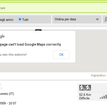
zzare
Ordina per data
egli amici
Tutti
 page can't load Google Maps correctly.
OK
u own this website?
Ingrandisci
l
 )
ereto (IT)
62.6 Km
Difficile
 2009
- 10:07