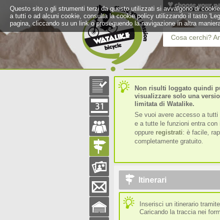
Questo sito o gli strumenti terzi da questo utilizzati si avvalgono di cookie
a tutti o ad alcuni cookie, consulta la cookie policy utilizzando il tasto 'L
pagina, cliccando su un link o proseguendo la navigazione in altra maniera
Cosa cerchi? Am
Non risulti loggato quindi p
visualizzare solo una versi
limitata di Watalike.
Se vuoi avere accesso a tutti 
e a tutte le funzioni entra con i
oppure
registrati
: è facile, ra
completamente gratuito.
Itinerari
Inserisci un itinerario tramite
Caricando la traccia nei for