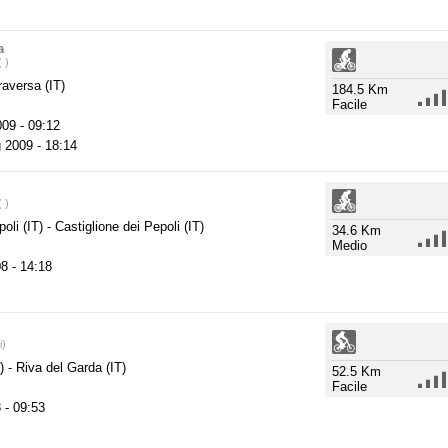
a
 )
aversa (IT)
184.5 Km
Facile
009
- 09:12
 2009
- 18:14
 )
poli (IT)
-
Castiglione dei Pepoli (IT)
34.6 Km
Medio
08
- 14:18
i)
T)
-
Riva del Garda (IT)
52.5 Km
Facile
8
- 09:53