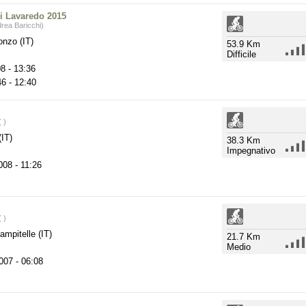
i Lavaredo 2015
rea Baricchi)
nzo (IT)
53.9 Km
Difficile
08
- 13:36
46
- 12:40
 )
IT)
38.3 Km
Impegnativo
008
- 11:26
 )
mpitelle (IT)
21.7 Km
Medio
2007
- 06:08