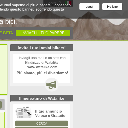
?
'
LOGIN
. Se vuoi saperne di più o negare il consenso
Leggi
Ho letto
Chiudendo questo banner, scorrendo questa
a bici.
E BETA
INVIACI IL TUO PARERE
Invita i tuoi amici bikers!
Inviagli una mail o un sms con
l\'indirizzo di Watalike:
www.watalike.com
Più siamo, più ci divertiamo!
Il mercatino di Watalike
Il tuo annuncio
Veloce e Gratuito
CERCA