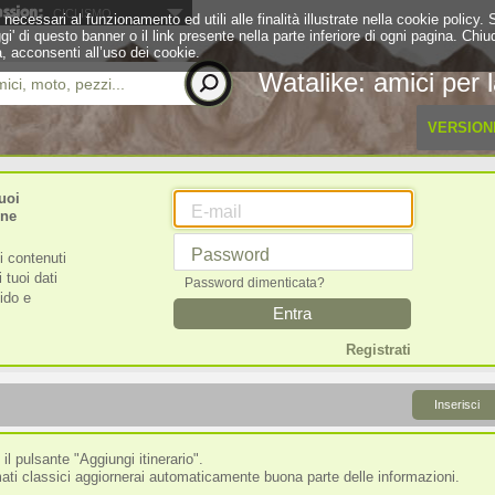
CICLISMO
 necessari al funzionamento ed utili alle finalità illustrate nella cookie policy
eggi' di questo banner o il link presente nella parte inferiore di ogni pagina. 
, acconsenti all’uso dei cookie.
Watalike: amici per l
ici, moto, pezzi...
VERSION
uoi
E-mail
one
Password
i contenuti
 tuoi dati
Password dimenticata?
pido e
Entra
Registrati
Inserisci
 il pulsante "Aggiungi itinerario".
mati classici aggiornerai automaticamente buona parte delle informazioni.