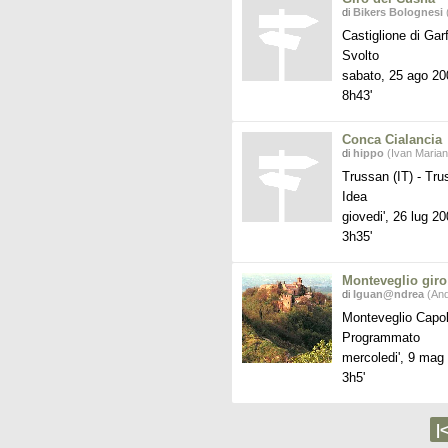
di
Bikers Bolognesi
(
Castiglione di Ga
Svolto
sabato, 25 ago 20
8h43'
Conca Cialancia
di
hippo
(Ivan Marian
Trussan (IT)
-
Trus
Idea
giovedi', 26 lug 2
3h35'
Monteveglio giro
di
Iguan@ndrea
(And
Monteveglio Capo
Programmato
mercoledi', 9 mag
3h5'
|