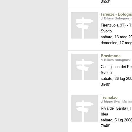
8h53'
Firenze - Bologn
di
Bikers Bolognesi
(
Firenzuola (IT)
-
Tr
Svolto
sabato, 16 mag 2
domenica, 17 mag
Brasimone
di
Bikers Bolognesi
(
Castiglione dei Pe
Svolto
sabato, 26 lug 20
3h40'
Tremalzo
di
hippo
(Ivan Marian
Riva del Garda (I
Idea
sabato, 5 lug 200
7h48'