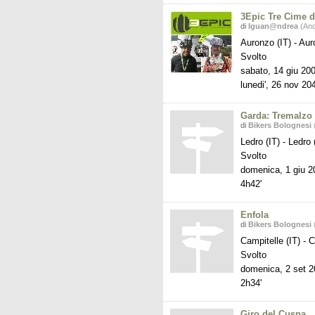
3Epic Tre Cime d
di
Iguan@ndrea
(And
Auronzo (IT)
-
Auro
Svolto
sabato, 14 giu 20
lunedi', 26 nov 20
Garda: Tremalzo
di
Bikers Bolognesi
(
Ledro (IT)
-
Ledro (
Svolto
domenica, 1 giu 2
4h42'
Enfola
di
Bikers Bolognesi
(
Campitelle (IT)
-
Ca
Svolto
domenica, 2 set 
2h34'
Giro del Cusna