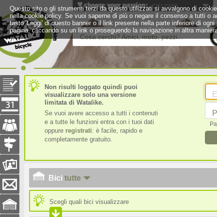
CICLISMO
Questo sito o gli strumenti terzi da questo utilizzati si avvalgono di cookie 
nella cookie policy. Se vuoi saperne di più o negare il consenso a tutti o a
tasto 'Leggi' di questo banner o il link presente nella parte inferiore di 
pagina, cliccando su un link o proseguendo la navigazione in altra maniera
Cosa cerchi? Amici, moto, pezzi...
Non risulti loggato quindi puoi
E
visualizzare solo una versione
limitata di Watalike.
P
Se vuoi avere accesso a tutti i contenuti
e a tutte le funzioni entra con i tuoi dati
Pa
oppure
registrati
: è facile, rapido e
completamente gratuito.
Bici
tutte
Scegli quali bici visualizzare