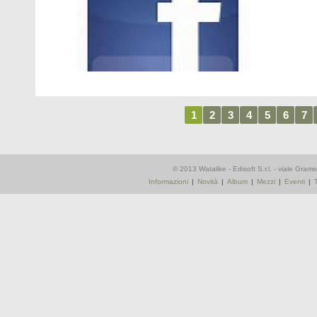
1
2
3
4
5
6
7
© 2013 Watalike - Edisoft S.r.l. - viale Gra
Informazioni
|
Novità
|
Album
|
Mezzi
|
Eventi
|