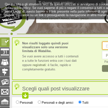
CICLISMO
Questo sito o gli strumenti terzi da questo utilizzati si avvalgono di cookie 
nella cookie policy. Se vuoi saperne di più o negare il consenso a tutti o a
tasto 'Leggi' di questo banner o il link presente nella parte inferiore di 
pagina, cliccando su un link o proseguendo la navigazione in altra maniera
Cosa cerchi? Amici, moto, pezzi...
Non risulti loggato quindi puoi
E
visualizzare solo una versione
limitata di Watalike.
P
Se vuoi avere accesso a tutti i contenuti
e a tutte le funzioni entra con i tuoi dati
Pa
oppure
registrati
: è facile, rapido e
completamente gratuito.
Scegli quali post visualizzare
Personali
Personali e degli amici
Tutti